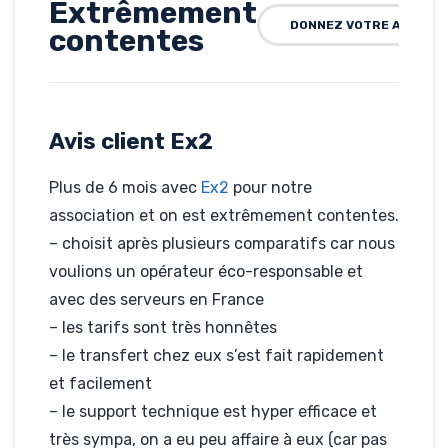
Extrêmement
DONNEZ VOTRE AVIS SUR
contentes
Rédigé par Belokane, le 12-02-
2025
Hébergé par Ex2
www.belokane.org
Avis client Ex2
Plus de 6 mois avec
Ex2
pour notre
association et on est extrêmement contentes.
– choisit après plusieurs comparatifs car nous
voulions un opérateur éco-responsable et
avec des serveurs en France
– les tarifs sont très honnêtes
– le transfert chez eux s’est fait rapidement
et facilement
– le support technique est hyper efficace et
très sympa, on a eu peu affaire à eux (car pas