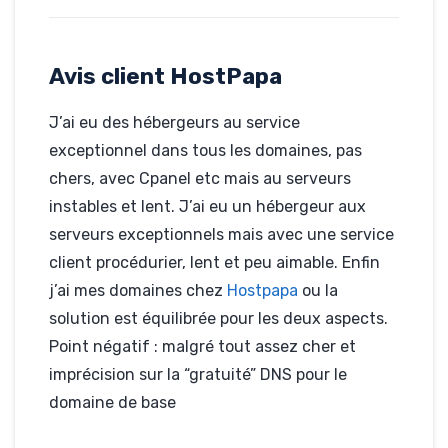
Decker, le 25-11-
2018
Hébergé par
HostPapa
Avis client HostPapa
gddserver.com
J’ai eu des hébergeurs au service
exceptionnel dans tous les domaines, pas
chers, avec Cpanel etc mais au serveurs
instables et lent. J’ai eu un hébergeur aux
serveurs exceptionnels mais avec une service
client procédurier, lent et peu aimable. Enfin
j’ai mes domaines chez
Hostpapa
ou la
solution est équilibrée pour les deux aspects.
Point négatif : malgré tout assez cher et
imprécision sur la “gratuité” DNS pour le
domaine de base