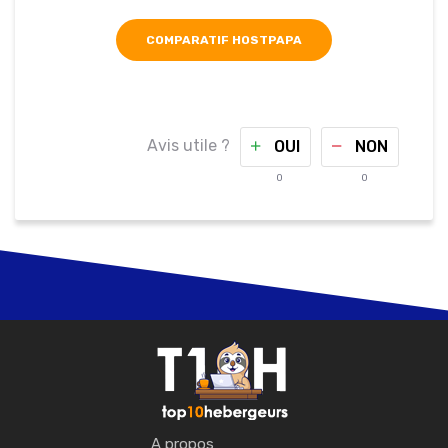
COMPARATIF HOSTPAPA
Avis utile ?
OUI
NON
0
0
A propos