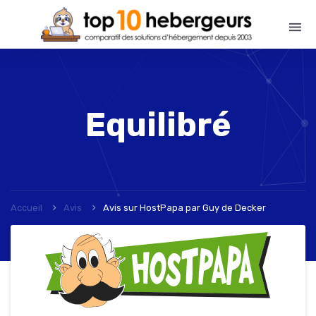
Equilibré
Accueil
Avis
Avis sur HostPapa
par
Guy de Decker