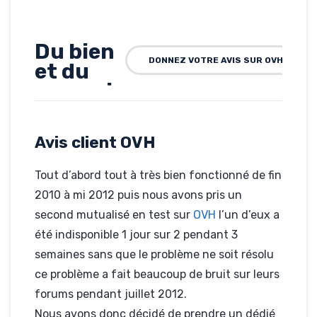
Du bien
DONNEZ VOTRE AVIS SUR OVH
et du
mauvais
Rédigé par Pascal
Alarme, le 19-04-
Avis client OVH
2013
Hébergé par OVH
alarme2maison.com
Tout d’abord tout à très bien fonctionné de fin
2010 à mi 2012 puis nous avons pris un
second mutualisé en test sur
OVH
l’un d’eux a
été indisponible 1 jour sur 2 pendant 3
semaines sans que le problème ne soit résolu
ce problème a fait beaucoup de bruit sur leurs
forums pendant juillet 2012.
Nous avons donc décidé de prendre un dédié