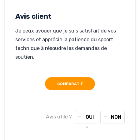
Rédigé par Henri Mani
Akoa, le 13-08-2011
Avis client
Hébergé par
www.crea2net.com
Je peux avouer que je suis satisfait de vos
services et apprécie la patience du spport
technique à résoudre les demandes de
soutien.
COMPARATIF
Avis utile ?
OUI
NON
0
1