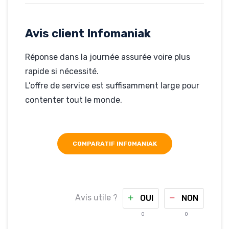
point
c’est
Avis client Infomaniak
tout
Réponse dans la journée assurée voire plus
Rédigé par
Dominique, le
rapide si nécessité.
31-10-2019
L’offre de service est suffisamment large pour
Hébergé par
Infomaniak
contenter tout le monde.
www.cdtir77.fr
COMPARATIF INFOMANIAK
Avis utile ?
OUI
NON
0
0