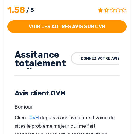
1.58
/ 5
VOIR LES AUTRES AVIS SUR OVH
Assitance
DONNEZ VOTRE AVIS SUR O
totalement
nulle
extrêmemnt
couteuse
Avis client OVH
Rédigé par Trebly, le 15-06-
2012
Bonjour
Hébergé par OVH
Trebly.net
Client
OVH
depuis 5 ans avec une dizaine de
sites le problème majeur qui me fait