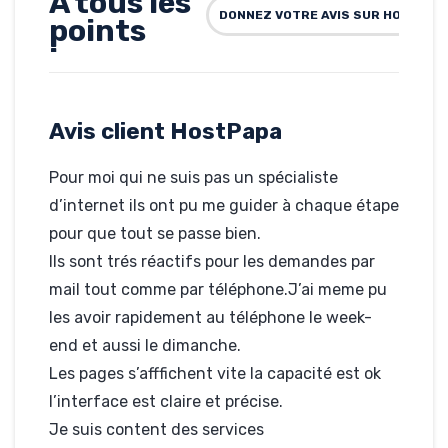
A tous les
DONNEZ VOTRE AVIS SUR HOSTPAP
points
bon
hébergeur
Avis client HostPapa
Rédigé par rebillard, le
15-03-2012
Hébergé par HostPapa
Pour moi qui ne suis pas un spécialiste
fit-partner.com
d’internet ils ont pu me guider à chaque étape
pour que tout se passe bien.
Ils sont trés réactifs pour les demandes par
mail tout comme par téléphone.J’ai meme pu
les avoir rapidement au téléphone le week-
end et aussi le dimanche.
Les pages s’afffichent vite la capacité est ok
l’interface est claire et précise.
Je suis content des services