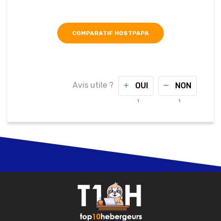
COMPARATIF HOSTPAPA
Avis utile ?
OUI
NON
1
1