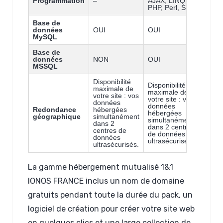
Programmation
–
AJAX, LINQ,
PHP, Perl, SSI
Base de
données
OUI
OUI
MySQL
Base de
données
NON
OUI
MSSQL
Disponibilité
Disponibilité
maximale de
maximale de
votre site : vos
votre site : vos
données
données
Redondance
hébergées
hébergées
géographique
simultanément
simultanément
dans 2
dans 2 centres
centres de
de données
données
ultrasécurisés.é)
ultrasécurisés.
La gamme hébergement mutualisé 1&1
IONOS FRANCE inclus un nom de domaine
gratuits pendant toute la durée du pack, un
logiciel de création pour créer votre site web
en quelques clics et une large collection de