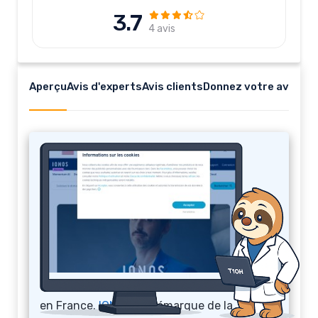
3.7
4 avis
Aperçu
Avis d'experts
Avis clients
Donnez votre avis
IONOS
L’hébergeur
IONOS
, anciennement connu
sous le nom de 1&1, est un fournisseur de
services d’hébergement web et de solutions
informatiques basé en Allemagne, mais
avec des équipes, des serveur et un support
en France.
IONOS
se démarque de la