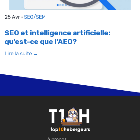
25 Avr •
SEO/SEM
SEO et intelligence artificielle:
qu’est-ce que l’AEO?
Lire la suite →
A propos