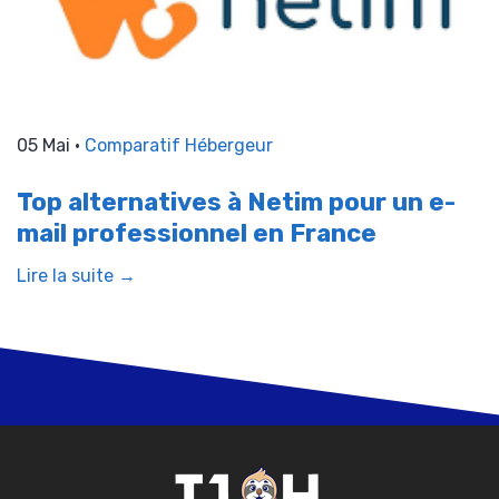
05 Mai •
Comparatif Hébergeur
Top alternatives à Netim pour un e-
mail professionnel en France
Lire la suite →