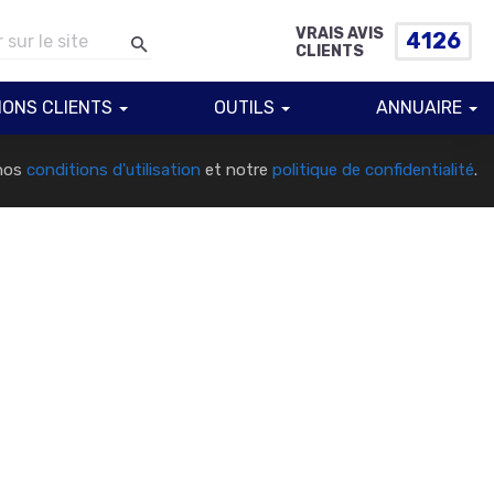
VRAIS AVIS
4126
Contact
CLIENTS
Soumettre votre hébergeur
IONS CLIENTS
OUTILS
ANNUAIRE
 nos
conditions d'utilisation
et notre
politique de confidentialité
.