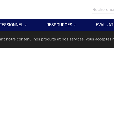
Charte
Politique de confidentialité
FESSIONNEL
RESSOURCES
EVALUAT
sant notre contenu, nos produits et nos services, vous acceptez