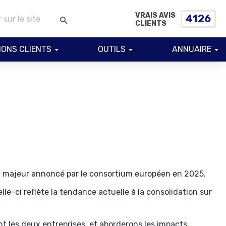
VRAIS AVIS
4126
CLIENTS
IONS CLIENTS
OUTILS
ANNUAIRE
ord majeur annoncé par le consortium européen en 2025.
lle-ci reflète la tendance actuelle à la consolidation sur
nt les deux entreprises, et aborderons les impacts