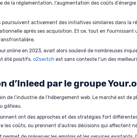
 de la réglementation, l’augmentation des coûts d’énergie et
ursuivent activement des initiatives similaires dans la rég
ationnelle après ses acquisition. Et ce, tout en fournissant
ransfrontalière.
r.online en 2023, avait alors soulevé de nombreuses inquiét
t été positifs.
o2switch
est sans conteste l’un des meilleur
on d’Inleed par le groupe Your.
ein de l’industrie de l’hébergement web. Le marché est de p
du gâteau.
ionnent ont des approches et des stratégies fort différente
re les coûts, ou prennent d’autres décisions qui affectent n
t permet de préserver les emplois et les services existants.