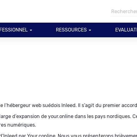
FESSIONNEL
RESSOURCES
EVALUAT
de l’hébergeur web suédois Inleed. Il s’agit du premier acc
 large d’expansion de your.online dans les pays nordiques. Ce
res numériques.
n d’Inleed par Your.conline. Nous vous présenterons brièveme